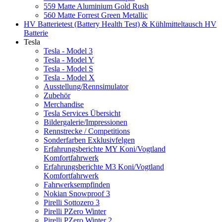
559 Matte Aluminium Gold Rush
560 Matte Forrest Green Metallic
HV Batterietest (Battery Health Test) & Kühlmitteltausch HV
Batterie
Tesla
Tesla - Model 3
Tesla - Model Y
Tesla - Model S
Tesla - Model X
Ausstellung/Rennsimulator
Zubehör
Merchandise
Tesla Services Übersicht
Bildergalerie/Impressionen
Rennstrecke / Competitions
Sonderfarben Exklusivfelgen
Erfahrungsberichte MY Koni/Vogtland
Komfortfahrwerk
Erfahrungsberichte M3 Koni/Vogtland
Komfortfahrwerk
Fahrwerksempfinden
Nokian Snowproof 3
Pirelli Sottozero 3
Pirelli PZero Winter
Pirelli PZero Winter 2