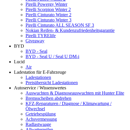
Pirelli Powergy Winter
Pirelli Scorpion Winter 2
Pirelli Cinturato Winter 2
Pirelli Cinturato Winter 3
Pirelli Cinturato ALL SEASON SF 3
Nokian Reifen- & Kundenzufriedenheitsgarantie
Pirelli TYRElife
Giveaway
BYD
BYD - Seal
BYD - Seal U / Seal U DM-i
Lucid
Air
Ladestation für E-Fahrzeuge
Ladestationen
Preisübersicht Ladestationen
Autoservice / Wissenswertes
Auswuchten & Diagnoseauswuchten mit Hunter Elite
Bremsscheiben abdrehen
KFZ-Reparaturen / Diagnose / Klimawartung /
Ölwechsel
Getriebespülung
Achsvermessung
Radlastwaage
Allwetterreifen