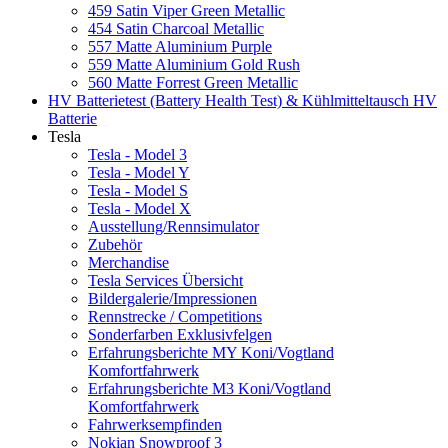
459 Satin Viper Green Metallic
454 Satin Charcoal Metallic
557 Matte Aluminium Purple
559 Matte Aluminium Gold Rush
560 Matte Forrest Green Metallic
HV Batterietest (Battery Health Test) & Kühlmitteltausch HV
Batterie
Tesla
Tesla - Model 3
Tesla - Model Y
Tesla - Model S
Tesla - Model X
Ausstellung/Rennsimulator
Zubehör
Merchandise
Tesla Services Übersicht
Bildergalerie/Impressionen
Rennstrecke / Competitions
Sonderfarben Exklusivfelgen
Erfahrungsberichte MY Koni/Vogtland
Komfortfahrwerk
Erfahrungsberichte M3 Koni/Vogtland
Komfortfahrwerk
Fahrwerksempfinden
Nokian Snowproof 3