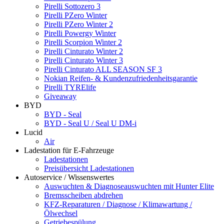
Pirelli Sottozero 3
Pirelli PZero Winter
Pirelli PZero Winter 2
Pirelli Powergy Winter
Pirelli Scorpion Winter 2
Pirelli Cinturato Winter 2
Pirelli Cinturato Winter 3
Pirelli Cinturato ALL SEASON SF 3
Nokian Reifen- & Kundenzufriedenheitsgarantie
Pirelli TYRElife
Giveaway
BYD
BYD - Seal
BYD - Seal U / Seal U DM-i
Lucid
Air
Ladestation für E-Fahrzeuge
Ladestationen
Preisübersicht Ladestationen
Autoservice / Wissenswertes
Auswuchten & Diagnoseauswuchten mit Hunter Elite
Bremsscheiben abdrehen
KFZ-Reparaturen / Diagnose / Klimawartung /
Ölwechsel
Getriebespülung