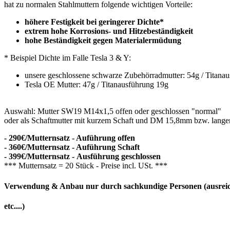
hat zu normalen Stahlmuttern folgende wichtigen Vorteile:
höhere Festigkeit bei geringerer Dichte*
extrem hohe Korrosions- und Hitzebeständigkeit
hohe Beständigkeit gegen Materialermüdung
* Beispiel Dichte im Falle Tesla 3 & Y:
unsere geschlossene schwarze Zubehörradmutter: 54g / Titana
Tesla OE Mutter: 47g / Titanausführung 19g
Auswahl: Mutter SW19 M14x1,5 offen oder geschlossen "normal"
oder als Schaftmutter mit kurzem Schaft und DM 15,8mm bzw. lan
- 290€/Mutternsatz - Auführung offen
- 360€/Mutternsatz - Auführung Schaft
- 399€/Mutternsatz -
Ausführung geschlossen
*** Mutternsatz = 20 Stück - Preise incl. USt. ***
Verwendung & Anbau nur durch sachkundige Personen (ausreiche
etc....)