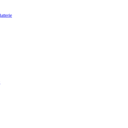
atterie
k