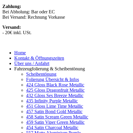
Zahlung:
Bei Abholung: Bar oder EC
Bei Versand: Rechnung Vorkasse
Versand:
- 20€ inkl. USt.
Home
Kontakt & Öffnungszeiten
Über uns / Anfahrt
Fahrzeugfolierung & Scheibentönung
Scheibentönung
Folierung Übersicht & Infos
424 Gloss Black Rose Metallic
425 Gloss Dragonfruit Metallic
432 Gloss Ses Breeze Metallic
435 Infinity Purple Metallic
451 Gloss Lime Time Metallic
457 Satin Bond Gold Metallic
458 Satin Scream Green Metallic
459 Satin Viper Green Metallic
454 Satin Charcoal Metallic
557 Matte Aluminium Purple