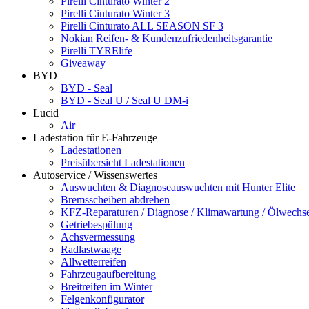
Pirelli Cinturato Winter 2
Pirelli Cinturato Winter 3
Pirelli Cinturato ALL SEASON SF 3
Nokian Reifen- & Kundenzufriedenheitsgarantie
Pirelli TYRElife
Giveaway
BYD
BYD - Seal
BYD - Seal U / Seal U DM-i
Lucid
Air
Ladestation für E-Fahrzeuge
Ladestationen
Preisübersicht Ladestationen
Autoservice / Wissenswertes
Auswuchten & Diagnoseauswuchten mit Hunter Elite
Bremsscheiben abdrehen
KFZ-Reparaturen / Diagnose / Klimawartung / Ölwechs
Getriebespülung
Achsvermessung
Radlastwaage
Allwetterreifen
Fahrzeugaufbereitung
Breitreifen im Winter
Felgenkonfigurator