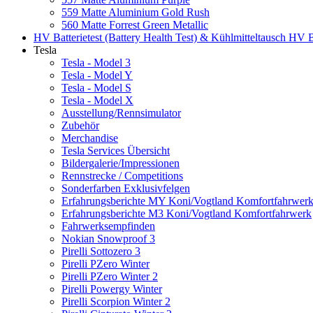
559 Matte Aluminium Gold Rush
560 Matte Forrest Green Metallic
HV Batterietest (Battery Health Test) & Kühlmitteltausch HV B
Tesla
Tesla - Model 3
Tesla - Model Y
Tesla - Model S
Tesla - Model X
Ausstellung/Rennsimulator
Zubehör
Merchandise
Tesla Services Übersicht
Bildergalerie/Impressionen
Rennstrecke / Competitions
Sonderfarben Exklusivfelgen
Erfahrungsberichte MY Koni/Vogtland Komfortfahrwer
Erfahrungsberichte M3 Koni/Vogtland Komfortfahrwerk
Fahrwerksempfinden
Nokian Snowproof 3
Pirelli Sottozero 3
Pirelli PZero Winter
Pirelli PZero Winter 2
Pirelli Powergy Winter
Pirelli Scorpion Winter 2