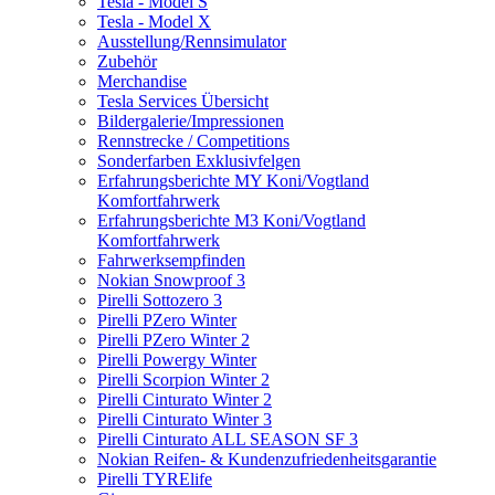
Tesla - Model S
Tesla - Model X
Ausstellung/Rennsimulator
Zubehör
Merchandise
Tesla Services Übersicht
Bildergalerie/Impressionen
Rennstrecke / Competitions
Sonderfarben Exklusivfelgen
Erfahrungsberichte MY Koni/Vogtland
Komfortfahrwerk
Erfahrungsberichte M3 Koni/Vogtland
Komfortfahrwerk
Fahrwerksempfinden
Nokian Snowproof 3
Pirelli Sottozero 3
Pirelli PZero Winter
Pirelli PZero Winter 2
Pirelli Powergy Winter
Pirelli Scorpion Winter 2
Pirelli Cinturato Winter 2
Pirelli Cinturato Winter 3
Pirelli Cinturato ALL SEASON SF 3
Nokian Reifen- & Kundenzufriedenheitsgarantie
Pirelli TYRElife