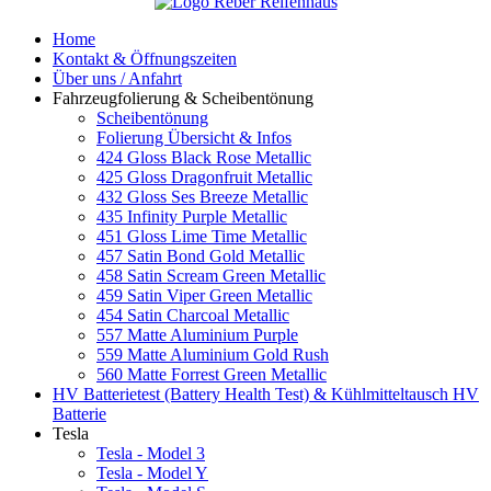
Home
Kontakt & Öffnungszeiten
Über uns / Anfahrt
Fahrzeugfolierung & Scheibentönung
Scheibentönung
Folierung Übersicht & Infos
424 Gloss Black Rose Metallic
425 Gloss Dragonfruit Metallic
432 Gloss Ses Breeze Metallic
435 Infinity Purple Metallic
451 Gloss Lime Time Metallic
457 Satin Bond Gold Metallic
458 Satin Scream Green Metallic
459 Satin Viper Green Metallic
454 Satin Charcoal Metallic
557 Matte Aluminium Purple
559 Matte Aluminium Gold Rush
560 Matte Forrest Green Metallic
HV Batterietest (Battery Health Test) & Kühlmitteltausch HV
Batterie
Tesla
Tesla - Model 3
Tesla - Model Y