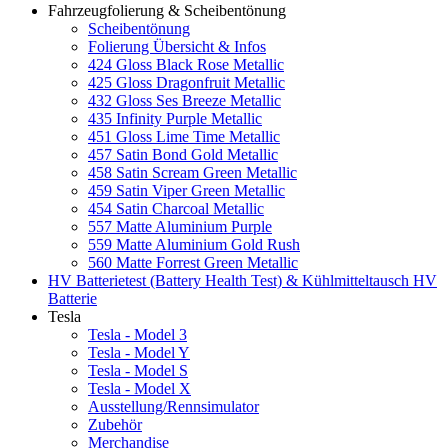
Fahrzeugfolierung & Scheibentönung
Scheibentönung
Folierung Übersicht & Infos
424 Gloss Black Rose Metallic
425 Gloss Dragonfruit Metallic
432 Gloss Ses Breeze Metallic
435 Infinity Purple Metallic
451 Gloss Lime Time Metallic
457 Satin Bond Gold Metallic
458 Satin Scream Green Metallic
459 Satin Viper Green Metallic
454 Satin Charcoal Metallic
557 Matte Aluminium Purple
559 Matte Aluminium Gold Rush
560 Matte Forrest Green Metallic
HV Batterietest (Battery Health Test) & Kühlmitteltausch HV
Batterie
Tesla
Tesla - Model 3
Tesla - Model Y
Tesla - Model S
Tesla - Model X
Ausstellung/Rennsimulator
Zubehör
Merchandise