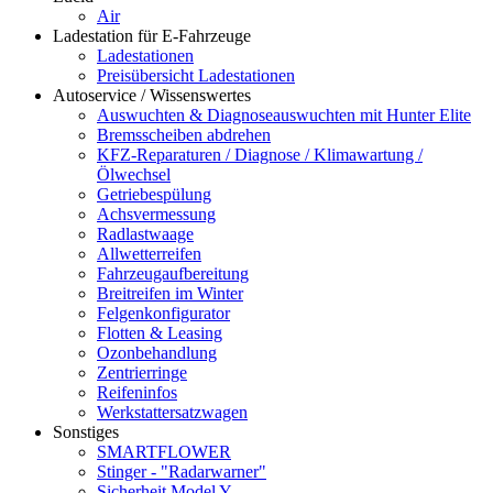
Air
Ladestation für E-Fahrzeuge
Ladestationen
Preisübersicht Ladestationen
Autoservice / Wissenswertes
Auswuchten & Diagnoseauswuchten mit Hunter Elite
Bremsscheiben abdrehen
KFZ-Reparaturen / Diagnose / Klimawartung /
Ölwechsel
Getriebespülung
Achsvermessung
Radlastwaage
Allwetterreifen
Fahrzeugaufbereitung
Breitreifen im Winter
Felgenkonfigurator
Flotten & Leasing
Ozonbehandlung
Zentrierringe
Reifeninfos
Werkstattersatzwagen
Sonstiges
SMARTFLOWER
Stinger - "Radarwarner"
Sicherheit Model Y