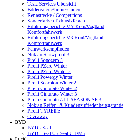
Tesla Services Übersicht
Bildergalerie/Impressionen
Rennstrecke / Competitions
Sonderfarben Exklusivfelgen
Erfahrungsberichte MY Koni/Vogtland
Komfortfahrwerk
Erfahrungsberichte M3 Koni/Vogtland
Komfortfahrwerk
Fahrwerksempfinden
Nokian Snowproof 3
Pirelli Sottozero 3
Pirelli PZero Winter
Pirelli PZero Winter 2
Pirelli Powergy Winter
Pirelli Scorpion Winter 2
Pirelli Cinturato Winter 2
Pirelli Cinturato Winter 3
Pirelli Cinturato ALL SEASON SF 3
Nokian Reifen- & Kundenzufriedenheitsgarantie
Pirelli TYRElife
Giveaway
BYD
BYD - Seal
BYD - Seal U / Seal U DM-i
Lucid