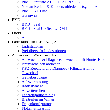
Pirelli Cinturato ALL SEASON SF 3
Nokian Reifen- & Kundenzufriedenheitsgarantie
Pirelli TYRElife
Giveaway
BYD
BYD - Seal
BYD - Seal U / Seal U DM-i
Lucid
Air
Ladestation für E-Fahrzeuge
Ladestationen
Preisübersicht Ladestationen
Autoservice / Wissenswertes
Auswuchten & Diagnoseauswuchten mit Hunter Elite
Bremsscheiben abdrehen
KFZ-Reparaturen / Diagnose / Klimawartung /
Ölwechsel
Getriebespülung
Achsvermessung
Radlastwaage
Allwetterreifen
Fahrzeugaufbereitung
Breitreifen im Winter
Felgenkonfigurator
Flotten & Leasing