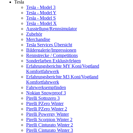
Tesla
Tesla - Model 3
Tesla - Model Y
Tesla - Model S
Tesla - Model X
Ausstellung/Rennsimulator
Zubehör
Merchandise
Tesla Services Übersicht
Bildergalerie/Impressionen
Rennstrecke / Competitions
Sonderfarben Exklusivfelgen
Erfahrungsberichte MY Koni/Vogtland
Komfortfahrwerk
Erfahrungsberichte M3 Koni/Vogtland
Komfortfahrwerk
Fahrwerksempfinden
Nokian Snowproof 3
Pirelli Sottozero 3
Pirelli PZero Winter
Pirelli PZero Winter 2
Pirelli Powergy Winter
Pirelli Scorpion Winter 2
Pirelli Cinturato Winter 2
Pirelli Cinturato Winter 3