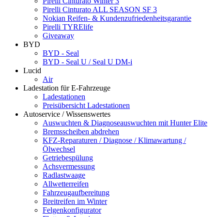
Pirelli Cinturato Winter 3
Pirelli Cinturato ALL SEASON SF 3
Nokian Reifen- & Kundenzufriedenheitsgarantie
Pirelli TYRElife
Giveaway
BYD
BYD - Seal
BYD - Seal U / Seal U DM-i
Lucid
Air
Ladestation für E-Fahrzeuge
Ladestationen
Preisübersicht Ladestationen
Autoservice / Wissenswertes
Auswuchten & Diagnoseauswuchten mit Hunter Elite
Bremsscheiben abdrehen
KFZ-Reparaturen / Diagnose / Klimawartung /
Ölwechsel
Getriebespülung
Achsvermessung
Radlastwaage
Allwetterreifen
Fahrzeugaufbereitung
Breitreifen im Winter
Felgenkonfigurator