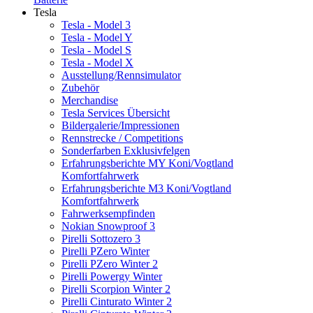
Tesla
Tesla - Model 3
Tesla - Model Y
Tesla - Model S
Tesla - Model X
Ausstellung/Rennsimulator
Zubehör
Merchandise
Tesla Services Übersicht
Bildergalerie/Impressionen
Rennstrecke / Competitions
Sonderfarben Exklusivfelgen
Erfahrungsberichte MY Koni/Vogtland
Komfortfahrwerk
Erfahrungsberichte M3 Koni/Vogtland
Komfortfahrwerk
Fahrwerksempfinden
Nokian Snowproof 3
Pirelli Sottozero 3
Pirelli PZero Winter
Pirelli PZero Winter 2
Pirelli Powergy Winter
Pirelli Scorpion Winter 2
Pirelli Cinturato Winter 2